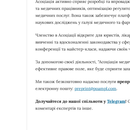
Асоціація активно сприяє розробці та впровадж
та медичних працівників, оптимізацію регулят
медичних послуг. Вона також забезпечує платф
наукових досліджень у галузі медичного та фа
Членство в Асоціації відкрите для юристів, ліка
вивченні та вдосконаленні законодавства у сфер
конференції та майстер-класи, надаючи своїм 
За допомогою своєї діяльності, "Асоціація мед
ефективне правове поле, яке буде сприяти захи
Ми також безкоштовно надаємо послуги
препр
електронну пошту:
preprint@poampl.com
.
Долучайтеся до нашої спільноти у
Telegram
!
О
коментарі експертів та інше.