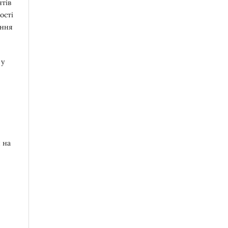
нтів
ості
ення
 у
 на