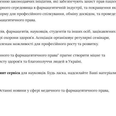
енню законодавчих ініціатив, які забезпечують захист прав паціє
орного середовища в фармацевтичній індустрії, та покращення як
орму для професійного спілкування, обміну досвідом, та провед
рмацевтичного права.
рів, фармацевтів, науковців, студентів та інших осіб, зацікавлених
і охорони здоров'я. Асоціація організовує регулярні семінари,
членам можливості для професійного росту та розвитку.
ичного та фармацевтичного права" прагне створити міцне та
сту здоров'я та благополуччя людей в Україні.
инт сервіса
для науковців. Будь ласка, надсилайте Ваші матеріали
станні новини у сфері медичного та фармацевтичного права,