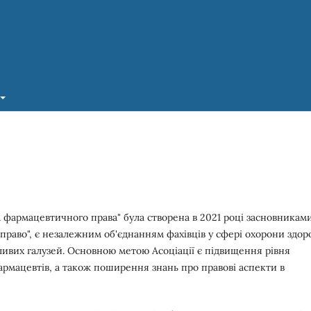
а фармацевтичного права" була створена в 2021 році засновникам
раво", є незалежним об'єднанням фахівців у сфері охорони здор
ливих галузей. Основною метою Асоціації є підвищення рівня
армацевтів, а також поширення знань про правові аспекти в