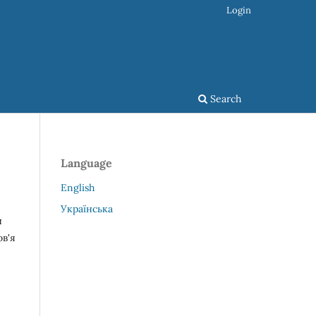
Login
Search
Language
English
Українська
и
ов'я