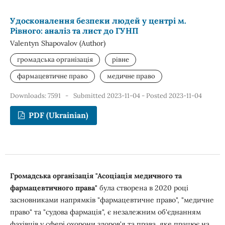
Удосконалення безпеки людей у центрі м.
Рівного: аналіз та лист до ГУНП
Valentyn Shapovalov (Author)
громадська організація
рівне
фармацевтичне право
медичне право
Downloads: 7591
-
Submitted 2023-11-04 - Posted 2023-11-04
PDF (Ukrainian)
Громадська організація "Асоціація медичного та
фармацевтичного права"
була створена в 2020 році
засновниками напрямків "фармацевтичне право", "медичне
право" та "судова фармація", є незалежним об'єднанням
фахівців у сфері охорони здоров'я та права, яке працює на