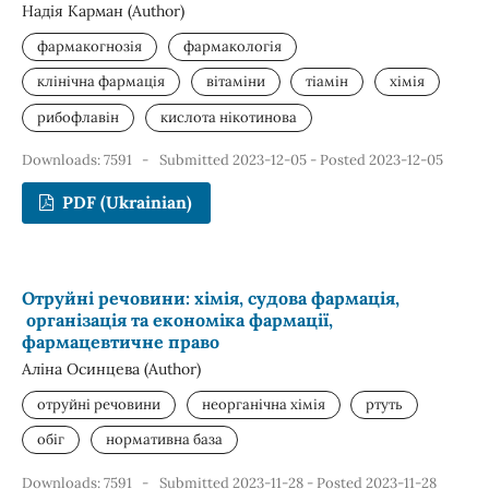
Надія Карман (Author)
фармакогнозія
фармакологія
клінічна фармація
вітаміни
тіамін
хімія
рибофлавін
кислота нікотинова
Downloads: 7591
-
Submitted 2023-12-05 - Posted 2023-12-05
PDF (Ukrainian)
Отруйні речовини: хімія, судова фармація,
організація та економіка фармації,
фармацевтичне право
Аліна Осинцева (Author)
отруйні речовини
неорганічна хімія
ртуть
обіг
нормативна база
Downloads: 7591
-
Submitted 2023-11-28 - Posted 2023-11-28